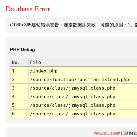
Database Error
(1040) 365建站错误警告：连接数据库失败，可能的原因：1、数
PHP Debug
No.
File
1
/index.php
2
/source/function/function_extend.php
3
/source/class/jzmysql.class.php
4
/source/class/jzmysql.class.php
5
/source/class/jzmysql.class.php
6
/source/class/jzmysql.class.php
www.365jz.com
已经将此