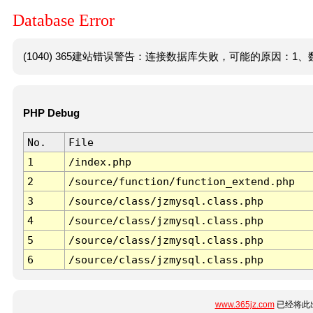
Database Error
(1040) 365建站错误警告：连接数据库失败，可能的原因：1、数
PHP Debug
No.
File
1
/index.php
2
/source/function/function_extend.php
3
/source/class/jzmysql.class.php
4
/source/class/jzmysql.class.php
5
/source/class/jzmysql.class.php
6
/source/class/jzmysql.class.php
www.365jz.com
已经将此