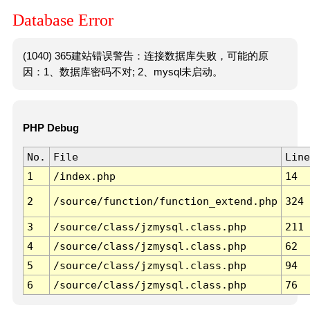
Database Error
(1040) 365建站错误警告：连接数据库失败，可能的原
因：1、数据库密码不对; 2、mysql未启动。
PHP Debug
No.
File
Line
1
/index.php
14
2
/source/function/function_extend.php
324
3
/source/class/jzmysql.class.php
211
4
/source/class/jzmysql.class.php
62
5
/source/class/jzmysql.class.php
94
6
/source/class/jzmysql.class.php
76