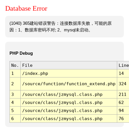
Database Error
(1040) 365建站错误警告：连接数据库失败，可能的原
因：1、数据库密码不对; 2、mysql未启动。
PHP Debug
No.
File
Line
1
/index.php
14
2
/source/function/function_extend.php
324
3
/source/class/jzmysql.class.php
211
4
/source/class/jzmysql.class.php
62
5
/source/class/jzmysql.class.php
94
6
/source/class/jzmysql.class.php
76