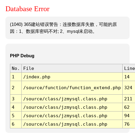
Database Error
(1040) 365建站错误警告：连接数据库失败，可能的原
因：1、数据库密码不对; 2、mysql未启动。
PHP Debug
No.
File
Line
1
/index.php
14
2
/source/function/function_extend.php
324
3
/source/class/jzmysql.class.php
211
4
/source/class/jzmysql.class.php
62
5
/source/class/jzmysql.class.php
94
6
/source/class/jzmysql.class.php
76