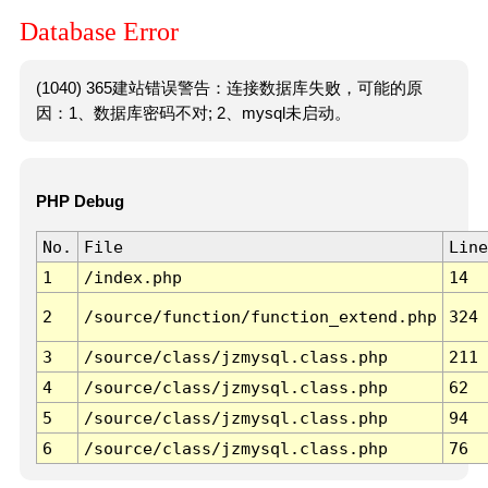
Database Error
(1040) 365建站错误警告：连接数据库失败，可能的原
因：1、数据库密码不对; 2、mysql未启动。
PHP Debug
No.
File
Line
1
/index.php
14
2
/source/function/function_extend.php
324
3
/source/class/jzmysql.class.php
211
4
/source/class/jzmysql.class.php
62
5
/source/class/jzmysql.class.php
94
6
/source/class/jzmysql.class.php
76