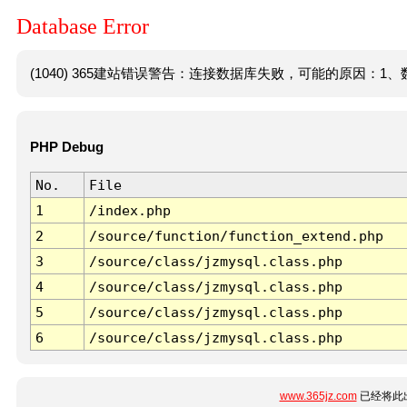
Database Error
(1040) 365建站错误警告：连接数据库失败，可能的原因：1、数
PHP Debug
No.
File
1
/index.php
2
/source/function/function_extend.php
3
/source/class/jzmysql.class.php
4
/source/class/jzmysql.class.php
5
/source/class/jzmysql.class.php
6
/source/class/jzmysql.class.php
www.365jz.com
已经将此