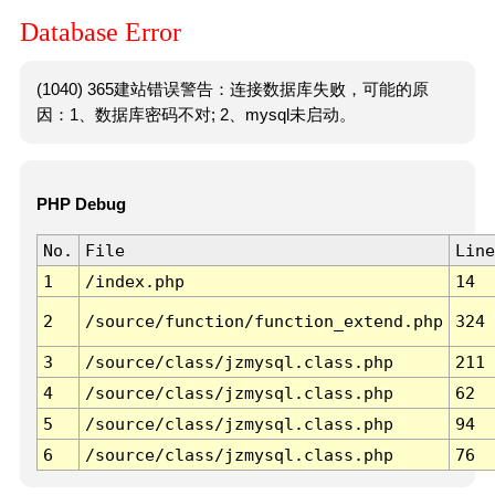
Database Error
(1040) 365建站错误警告：连接数据库失败，可能的原
因：1、数据库密码不对; 2、mysql未启动。
PHP Debug
No.
File
Line
1
/index.php
14
2
/source/function/function_extend.php
324
3
/source/class/jzmysql.class.php
211
4
/source/class/jzmysql.class.php
62
5
/source/class/jzmysql.class.php
94
6
/source/class/jzmysql.class.php
76