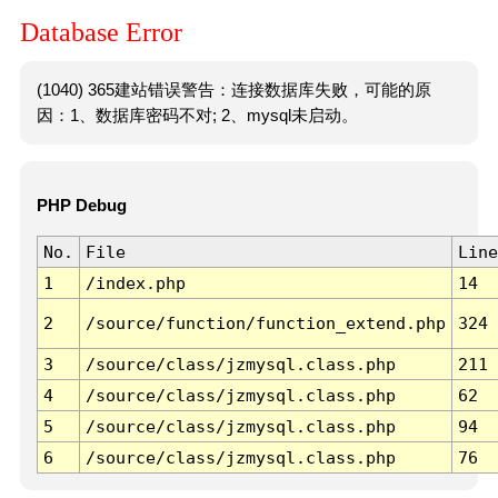
Database Error
(1040) 365建站错误警告：连接数据库失败，可能的原
因：1、数据库密码不对; 2、mysql未启动。
PHP Debug
No.
File
Line
1
/index.php
14
2
/source/function/function_extend.php
324
3
/source/class/jzmysql.class.php
211
4
/source/class/jzmysql.class.php
62
5
/source/class/jzmysql.class.php
94
6
/source/class/jzmysql.class.php
76