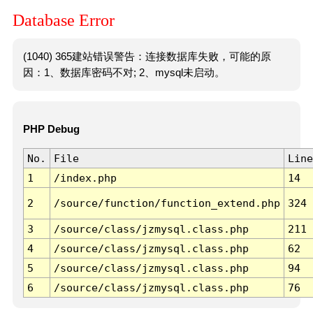
Database Error
(1040) 365建站错误警告：连接数据库失败，可能的原
因：1、数据库密码不对; 2、mysql未启动。
PHP Debug
No.
File
Line
1
/index.php
14
2
/source/function/function_extend.php
324
3
/source/class/jzmysql.class.php
211
4
/source/class/jzmysql.class.php
62
5
/source/class/jzmysql.class.php
94
6
/source/class/jzmysql.class.php
76