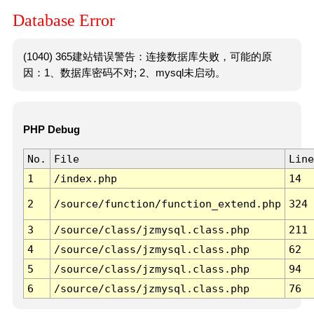
Database Error
(1040) 365建站错误警告：连接数据库失败，可能的原
因：1、数据库密码不对; 2、mysql未启动。
PHP Debug
No.
File
Line
1
/index.php
14
2
/source/function/function_extend.php
324
3
/source/class/jzmysql.class.php
211
4
/source/class/jzmysql.class.php
62
5
/source/class/jzmysql.class.php
94
6
/source/class/jzmysql.class.php
76