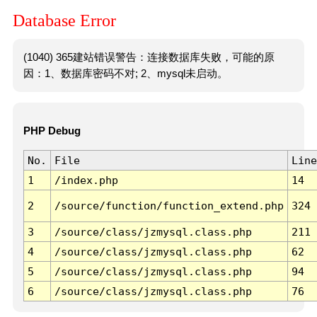
Database Error
(1040) 365建站错误警告：连接数据库失败，可能的原
因：1、数据库密码不对; 2、mysql未启动。
PHP Debug
No.
File
Line
1
/index.php
14
2
/source/function/function_extend.php
324
3
/source/class/jzmysql.class.php
211
4
/source/class/jzmysql.class.php
62
5
/source/class/jzmysql.class.php
94
6
/source/class/jzmysql.class.php
76