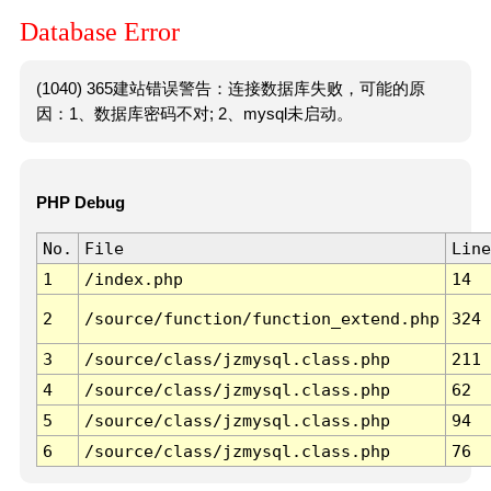
Database Error
(1040) 365建站错误警告：连接数据库失败，可能的原
因：1、数据库密码不对; 2、mysql未启动。
PHP Debug
No.
File
Line
1
/index.php
14
2
/source/function/function_extend.php
324
3
/source/class/jzmysql.class.php
211
4
/source/class/jzmysql.class.php
62
5
/source/class/jzmysql.class.php
94
6
/source/class/jzmysql.class.php
76