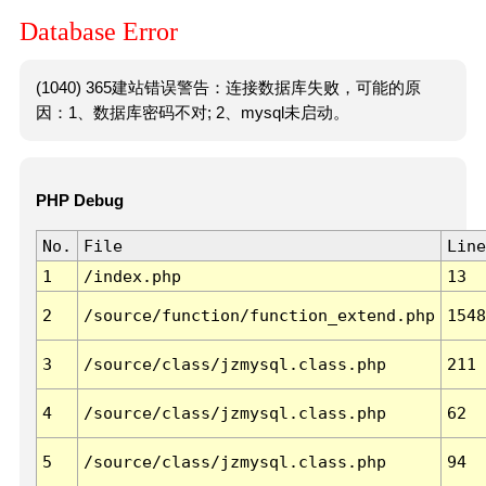
Database Error
(1040) 365建站错误警告：连接数据库失败，可能的原
因：1、数据库密码不对; 2、mysql未启动。
PHP Debug
No.
File
Line
1
/index.php
13
2
/source/function/function_extend.php
1548
3
/source/class/jzmysql.class.php
211
4
/source/class/jzmysql.class.php
62
5
/source/class/jzmysql.class.php
94