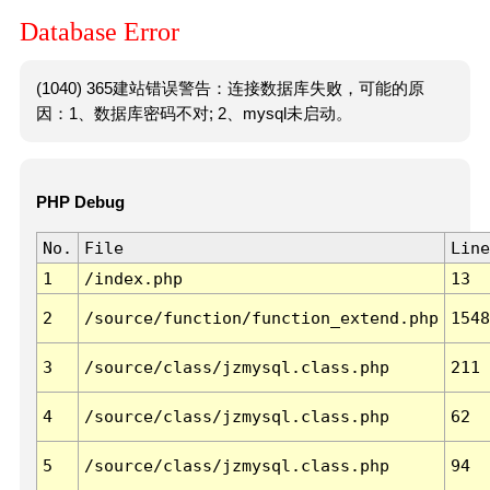
Database Error
(1040) 365建站错误警告：连接数据库失败，可能的原
因：1、数据库密码不对; 2、mysql未启动。
PHP Debug
No.
File
Line
1
/index.php
13
2
/source/function/function_extend.php
1548
3
/source/class/jzmysql.class.php
211
4
/source/class/jzmysql.class.php
62
5
/source/class/jzmysql.class.php
94