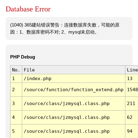
Database Error
(1040) 365建站错误警告：连接数据库失败，可能的原
因：1、数据库密码不对; 2、mysql未启动。
PHP Debug
No.
File
Line
1
/index.php
13
2
/source/function/function_extend.php
1548
3
/source/class/jzmysql.class.php
211
4
/source/class/jzmysql.class.php
62
5
/source/class/jzmysql.class.php
94