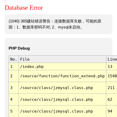
Database Error
(1040) 365建站错误警告：连接数据库失败，可能的原
因：1、数据库密码不对; 2、mysql未启动。
PHP Debug
No.
File
Line
1
/index.php
13
2
/source/function/function_extend.php
1548
3
/source/class/jzmysql.class.php
211
4
/source/class/jzmysql.class.php
62
5
/source/class/jzmysql.class.php
94