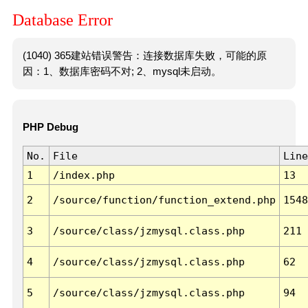
Database Error
(1040) 365建站错误警告：连接数据库失败，可能的原
因：1、数据库密码不对; 2、mysql未启动。
PHP Debug
No.
File
Line
1
/index.php
13
2
/source/function/function_extend.php
1548
3
/source/class/jzmysql.class.php
211
4
/source/class/jzmysql.class.php
62
5
/source/class/jzmysql.class.php
94