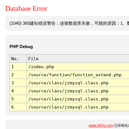
Database Error
(1040) 365建站错误警告：连接数据库失败，可能的原因：1、数
PHP Debug
No.
File
1
/index.php
2
/source/function/function_extend.php
3
/source/class/jzmysql.class.php
4
/source/class/jzmysql.class.php
5
/source/class/jzmysql.class.php
6
/source/class/jzmysql.class.php
www.365jz.com
已经将此