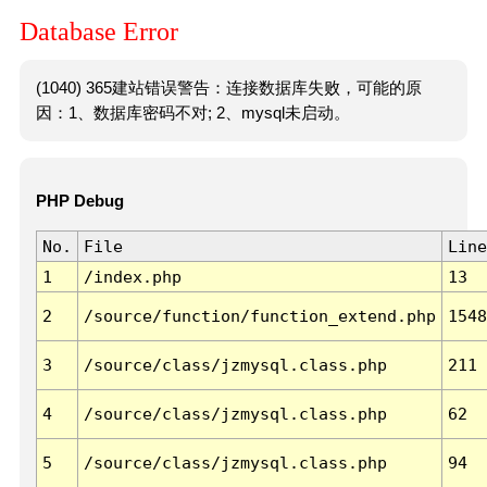
Database Error
(1040) 365建站错误警告：连接数据库失败，可能的原
因：1、数据库密码不对; 2、mysql未启动。
PHP Debug
No.
File
Line
1
/index.php
13
2
/source/function/function_extend.php
1548
3
/source/class/jzmysql.class.php
211
4
/source/class/jzmysql.class.php
62
5
/source/class/jzmysql.class.php
94