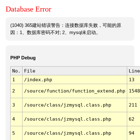
Database Error
(1040) 365建站错误警告：连接数据库失败，可能的原
因：1、数据库密码不对; 2、mysql未启动。
PHP Debug
No.
File
Line
1
/index.php
13
2
/source/function/function_extend.php
1548
3
/source/class/jzmysql.class.php
211
4
/source/class/jzmysql.class.php
62
5
/source/class/jzmysql.class.php
94