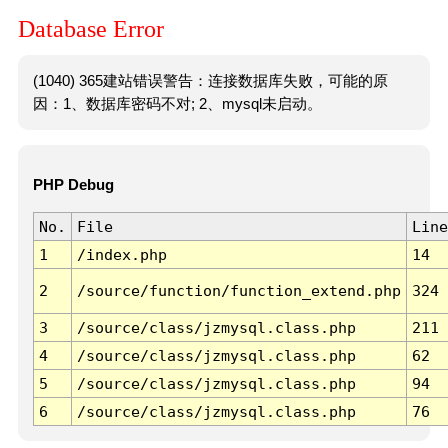
Database Error
(1040) 365建站错误警告：连接数据库失败，可能的原
因：1、数据库密码不对; 2、mysql未启动。
PHP Debug
No.
File
Line
1
/index.php
14
2
/source/function/function_extend.php
324
3
/source/class/jzmysql.class.php
211
4
/source/class/jzmysql.class.php
62
5
/source/class/jzmysql.class.php
94
6
/source/class/jzmysql.class.php
76