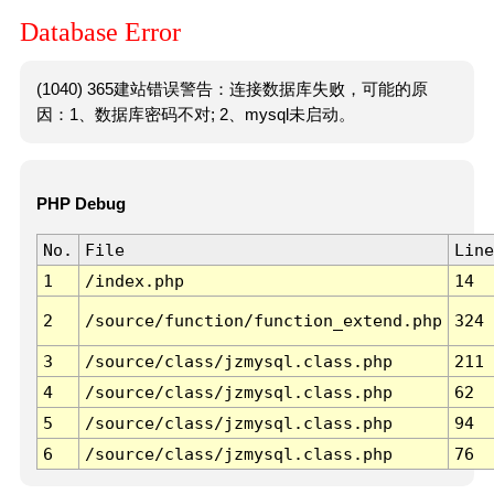
Database Error
(1040) 365建站错误警告：连接数据库失败，可能的原
因：1、数据库密码不对; 2、mysql未启动。
PHP Debug
No.
File
Line
1
/index.php
14
2
/source/function/function_extend.php
324
3
/source/class/jzmysql.class.php
211
4
/source/class/jzmysql.class.php
62
5
/source/class/jzmysql.class.php
94
6
/source/class/jzmysql.class.php
76