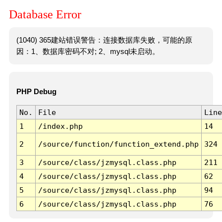
Database Error
(1040) 365建站错误警告：连接数据库失败，可能的原
因：1、数据库密码不对; 2、mysql未启动。
PHP Debug
No.
File
Line
1
/index.php
14
2
/source/function/function_extend.php
324
3
/source/class/jzmysql.class.php
211
4
/source/class/jzmysql.class.php
62
5
/source/class/jzmysql.class.php
94
6
/source/class/jzmysql.class.php
76