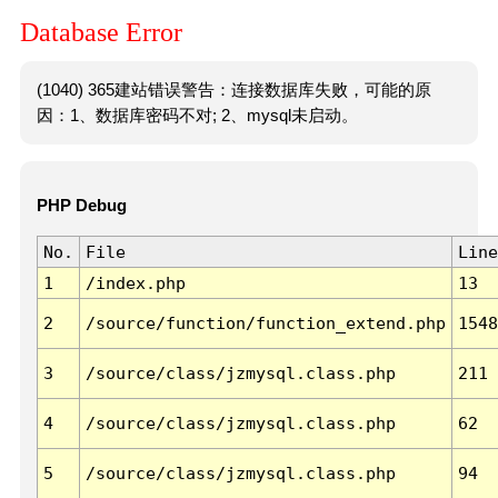
Database Error
(1040) 365建站错误警告：连接数据库失败，可能的原
因：1、数据库密码不对; 2、mysql未启动。
PHP Debug
No.
File
Line
1
/index.php
13
2
/source/function/function_extend.php
1548
3
/source/class/jzmysql.class.php
211
4
/source/class/jzmysql.class.php
62
5
/source/class/jzmysql.class.php
94